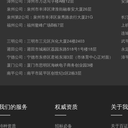
漳州公司：漳州市万达写字楼A幢12层
安
泉州公司：泉州市丰泽区津淮街融泰安大厦26层
泉州第2公司：泉州市丰泽区泉秀路农行大厦21G
长
福州公司：福州鳌峰广场B栋7层
上
连
三明公司：三明市三元区兴化大厦24楼2403
武
莆田公司：莆田市城厢区荔园东路518号1号楼18层
永
宁德公司：宁德市东侨区君裕东湖3层（市体育中心正对面）
漳
厦门公司：厦门市思明区海峡电子商务创业园3楼
南平公司：南平市延平区创世纪c区2栋3层
我们的服务
权威资质
关于我
特种资质
招标必备
关于百证