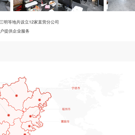
、三明等地共设立12家直营分公司
用户提供企业服务