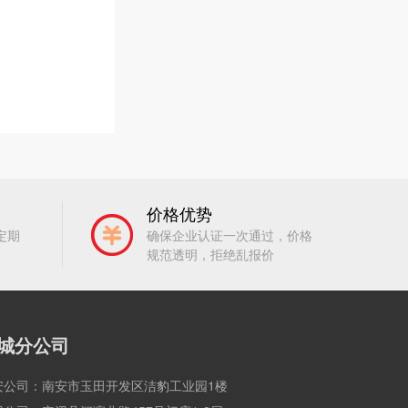
价格优势
定期
确保企业认证一次通过，价格
规范透明，拒绝乱报价
城分公司
安公司：南安市玉田开发区洁豹工业园1楼