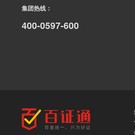
集团热线：
400-0597-600