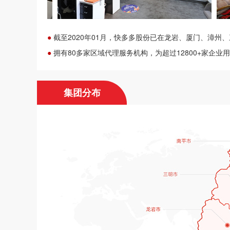
●
截至2020年01月，快多多股份已在龙岩、厦门、漳州
●
拥有80多家区域代理服务机构，为超过12800+家企业
集团分布