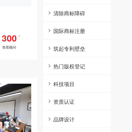
清除商标障碍

国际商标注册

300
资质顾问
筑起专利壁垒

热门版权登记

科技项目

资质认证

品牌设计
