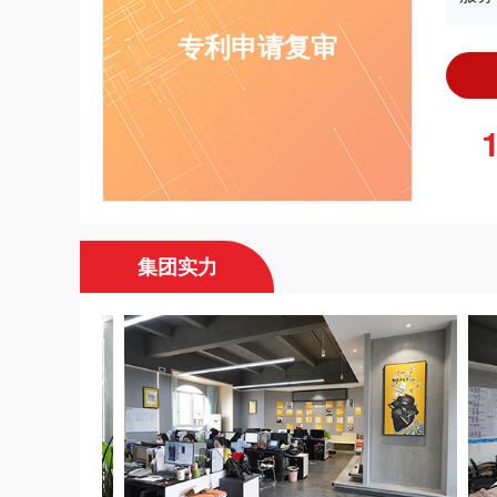
专利申请复审
集团实力