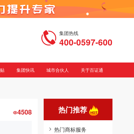
集团热线
400-0597-600
贴
集团快讯
城市合伙人
关于百证通
热门推荐
4508

热门商标服务
