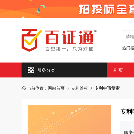
热门

服务分类
首 页
当前位置：
网站首页
专利维权
专利申请复审



专利
服务