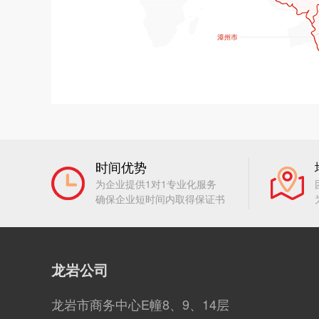
时间优势
为企业提供1对1专业化服务
确保企业短时间内取得保证书
龙岩公司
龙岩市商务中心E幢8、9、14层