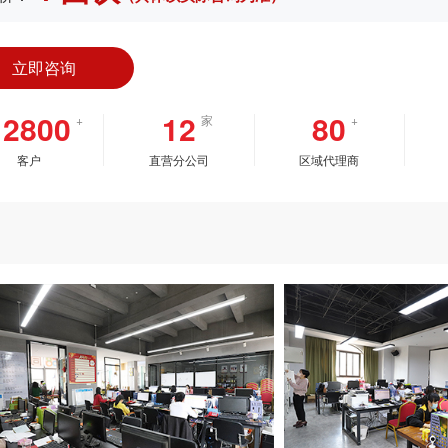
立即咨询
12800
12
80
客户
直营分公司
区域代理商