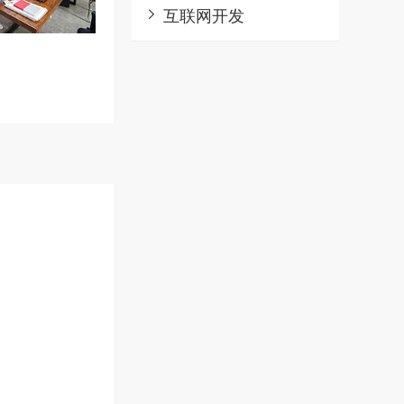
互联网开发
