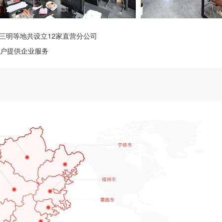
、三明等地共设立12家直营分公司
用户提供企业服务